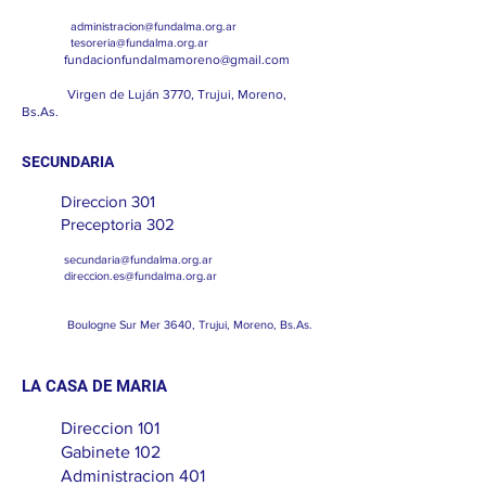
administracion@fundalma.org.ar
tesoreria@fundalma.org.ar
fundacionfundalmamoreno@gmail.com
Virgen de Luján 3770, Trujui, Moreno,
Bs.As.
SECUNDARIA
Direccion 301
Preceptoria 302
secundaria
@fundalma.org.ar
direccion.es@fundalma.org.ar
Boulogne Sur Mer 3640, Trujui, Moreno, Bs.As.
LA CASA DE MARIA
Direccion 101
Gabinete 102
Administracion 401