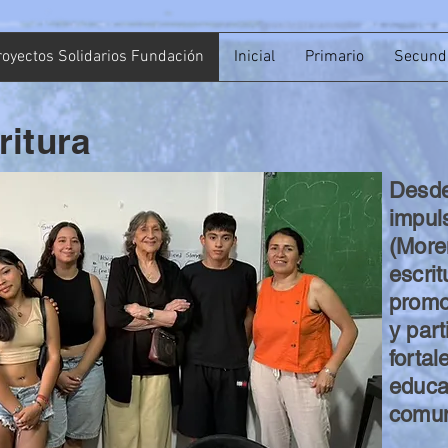
royectos Solidarios Fundación
Inicial
Primario
Secund
ritura
Desd
impul
(Moren
escrit
promo
y part
fortal
educa
comun