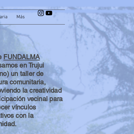
aria
Más
e
FUNDALMA
samos en Trujui
o) un taller de
ura comunitaria,
viendo la creatividad
icipación vecinal para
ecer vínculos
tivos con la
idad.