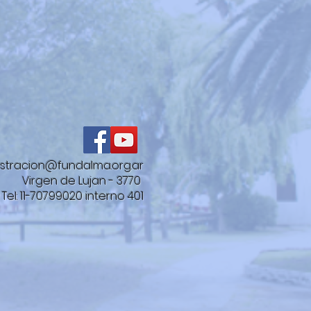
stracion@fundalma.org.ar
Virgen de Lujan - 3770
Tel: 11-70799020 interno 401